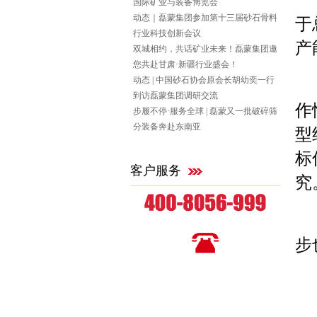
国际矿业与装备博览会
动态｜磊蒙集团参加第十三届砂石骨料
于
行业科技创新会议
产
双城相约，共话矿业未来！磊蒙集团邀
您共赴甘肃·新疆行业盛会！
动态 | 中国砂石协会原会长胡幼奕一行
4
到访磊蒙集团调研交流
作
步履不停·服务全球 | 磊蒙又一批破碎筛
分装备奔赴东南亚
型
标
客户服务
究
全国统一咨询热线
步