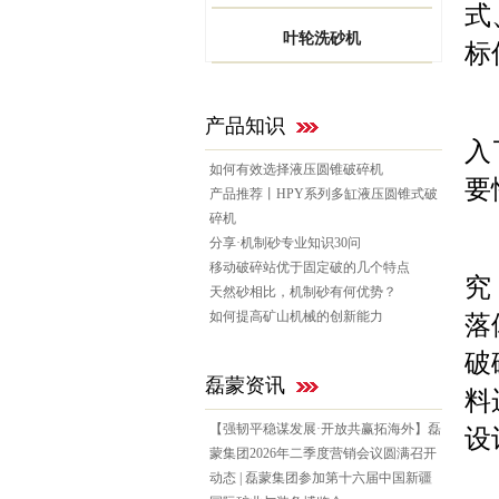
式
叶轮洗砂机
标
1
产品知识
入
如何有效选择液压圆锥破碎机
要
产品推荐丨HPY系列多缸液压圆锥式破
碎机
分享·机制砂专业知识30问
2
移动破碎站优于固定破的几个特点
究
天然砂相比，机制砂有何优势？
如何提高矿山机械的创新能力
落
破
磊蒙资讯
料
【强韧平稳谋发展·开放共赢拓海外】磊
设
蒙集团2026年二季度营销会议圆满召开
动态 | 磊蒙集团参加第十六届中国新疆
3