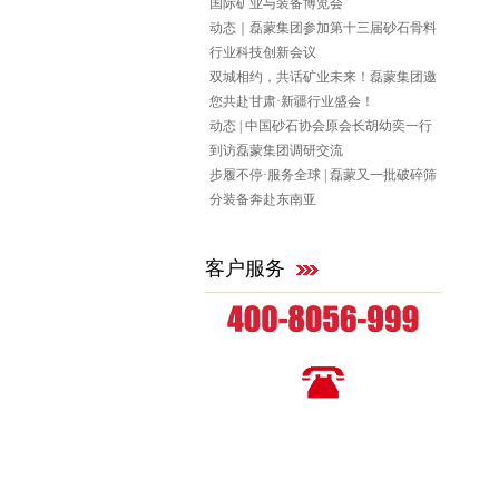
国际矿业与装备博览会
动态｜磊蒙集团参加第十三届砂石骨料
行业科技创新会议
双城相约，共话矿业未来！磊蒙集团邀
您共赴甘肃·新疆行业盛会！
动态 | 中国砂石协会原会长胡幼奕一行
到访磊蒙集团调研交流
步履不停·服务全球 | 磊蒙又一批破碎筛
分装备奔赴东南亚
客户服务
全国统一咨询热线