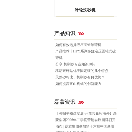
叶轮洗砂机
产品知识
如何有效选择液压圆锥破碎机
产品推荐丨HPY系列多缸液压圆锥式破
碎机
分享·机制砂专业知识30问
移动破碎站优于固定破的几个特点
天然砂相比，机制砂有何优势？
如何提高矿山机械的创新能力
磊蒙资讯
【强韧平稳谋发展·开放共赢拓海外】磊
蒙集团2026年二季度营销会议圆满召开
动态 | 磊蒙集团参加第十六届中国新疆