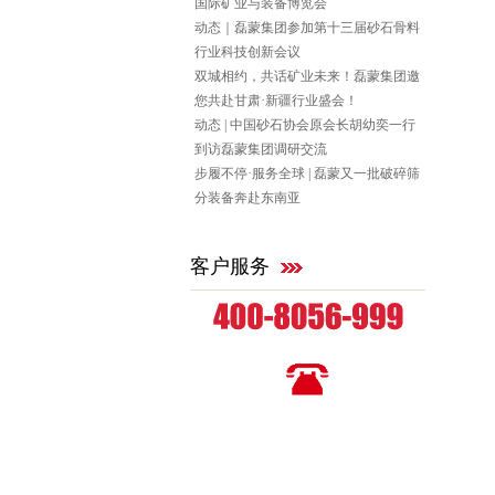
国际矿业与装备博览会
动态｜磊蒙集团参加第十三届砂石骨料
行业科技创新会议
双城相约，共话矿业未来！磊蒙集团邀
您共赴甘肃·新疆行业盛会！
动态 | 中国砂石协会原会长胡幼奕一行
到访磊蒙集团调研交流
步履不停·服务全球 | 磊蒙又一批破碎筛
分装备奔赴东南亚
客户服务
全国统一咨询热线