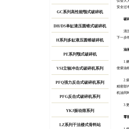
仅会大
安全过
GC系列高性能颚式破碎机
破
DH/DS单缸液压圆锥式破碎机
清洗工
下一步
H系列多缸液压圆锥破碎机
油液
PE系列颚式破碎机
1.燃
使柴油
VSI立轴冲击式破碎机系列
2.柴
PFQ强力反击式破碎机系列
精密部
机油同
PFG反击式破碎机系列
3.更
YKJ振动筛系列
零部
LZ系列干法楼式骨料站
1.柴