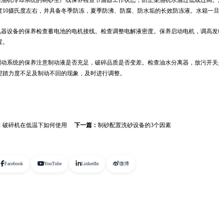
度10摄氏度左右，并具备冬季防冻，夏季防沸、防腐、防水垢的长效防冻液。水箱一
器设备的保养检查蓄电池的电机接线。检查调整电解液密度。保养启动电机，调高发
置。
动系统的保养注意制动液是否充足，破碎品质是否变差。检查油水分离器，放污开关
蹬踏力度不足及制动不回的现象，及时进行调整。
：
破碎机在低温下如何使用
下一篇：
制砂配置洗砂设备的3个因素
Facebook
YouTube
LinkedIn
微博