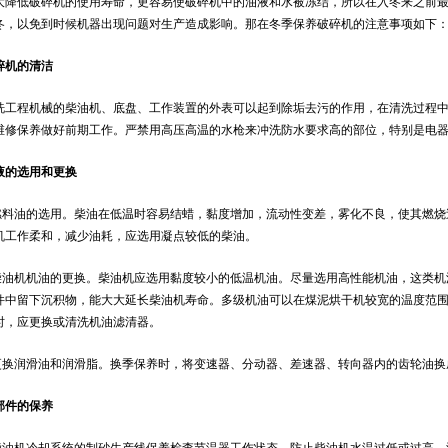
大降低破碎机的使用寿命，更容易使破碎机中的油液和水被冻结，所以在入冬来之前
冬，以免到时候机器出现问题对生产造成影响。那在冬季保养破碎机的注意事项如下
碎机的清洁
程机械的柴油机、底盘、工作装置的外表可以起到除垢去污的作用，在清洗过程中
维修保养做好前期工作。严禁用高压高温的水枪来冲洗防水要求高的部位，特别是电
的选用和更换
料油的选用。柴油在低温时容易结蜡，黏度增加，流动性变差，雾化不良，使其燃烧
机工作柔和，减少油耗，应选用凝点较低的柴油。
油机机油的更换。柴油机应选用黏度较小的低温机油。尽量选用高性能机油，这类机
件中留下沉积物，能大大延长柴油机寿命。多级机油可以在煤泥烘干机较宽的温度范
时，应更换或清洗机油滤清器。
换润滑油和润滑脂。换季保养时，将变速器、分动器、差速器、转向器内的齿轮油换
件的保养
油机冷却系统的制砂生产线保养检查节温器工作状态，防止柴油机水温过低或过高。