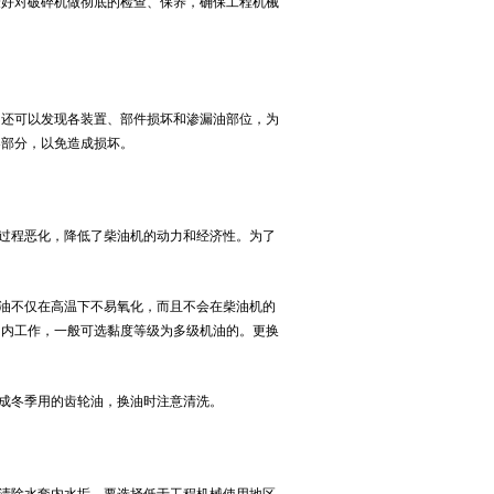
最好对破碎机做彻底的检查、保养，确保工程机械
：
还可以发现各装置、部件损坏和渗漏油部位，为
器部分，以免造成损坏。
过程恶化，降低了柴油机的动力和经济性。为了
油不仅在高温下不易氧化，而且不会在柴油机的
围内工作，一般可选黏度等级为多级机油的。更换
成冬季用的齿轮油，换油时注意清洗。
清除水套内水垢。要选择低于工程机械使用地区