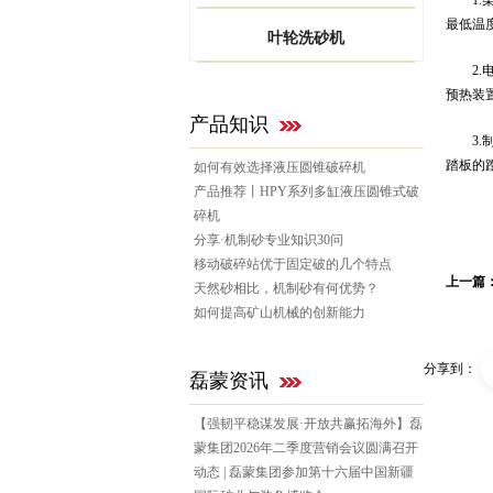
最低温
叶轮洗砂机
2.电
预热装
产品知识
3.制
踏板的
如何有效选择液压圆锥破碎机
产品推荐丨HPY系列多缸液压圆锥式破
碎机
分享·机制砂专业知识30问
移动破碎站优于固定破的几个特点
上一篇
天然砂相比，机制砂有何优势？
如何提高矿山机械的创新能力
分享到：
磊蒙资讯
【强韧平稳谋发展·开放共赢拓海外】磊
蒙集团2026年二季度营销会议圆满召开
动态 | 磊蒙集团参加第十六届中国新疆