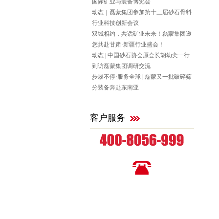
国际矿业与装备博览会
动态｜磊蒙集团参加第十三届砂石骨料
行业科技创新会议
双城相约，共话矿业未来！磊蒙集团邀
您共赴甘肃·新疆行业盛会！
动态 | 中国砂石协会原会长胡幼奕一行
到访磊蒙集团调研交流
步履不停·服务全球 | 磊蒙又一批破碎筛
分装备奔赴东南亚
客户服务
全国统一咨询热线