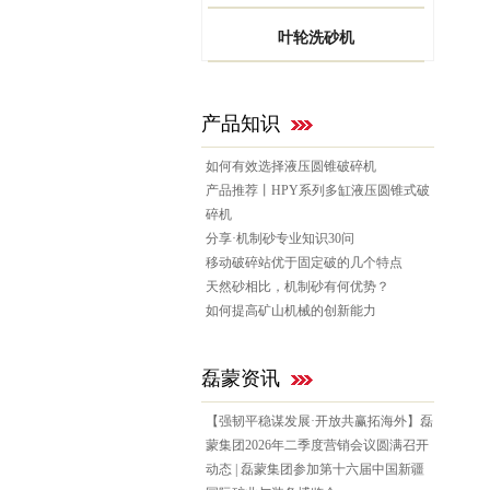
叶轮洗砂机
产品知识
如何有效选择液压圆锥破碎机
产品推荐丨HPY系列多缸液压圆锥式破
碎机
分享·机制砂专业知识30问
移动破碎站优于固定破的几个特点
天然砂相比，机制砂有何优势？
如何提高矿山机械的创新能力
磊蒙资讯
【强韧平稳谋发展·开放共赢拓海外】磊
蒙集团2026年二季度营销会议圆满召开
动态 | 磊蒙集团参加第十六届中国新疆