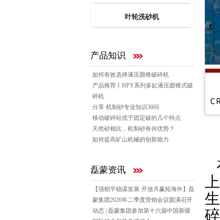
叶轮洗砂机
产品知识
如何有效选择液压圆锥破碎机
产品推荐丨HPY系列多缸液压圆锥式破
碎机
C
分享·机制砂专业知识30问
移动破碎站优于固定破的几个特点
天然砂相比，机制砂有何优势？
如何提高矿山机械的创新能力
磊蒙资讯
上
【强韧平稳谋发展·开放共赢拓海外】磊
生
蒙集团2026年二季度营销会议圆满召开
碎
动态 | 磊蒙集团参加第十六届中国新疆