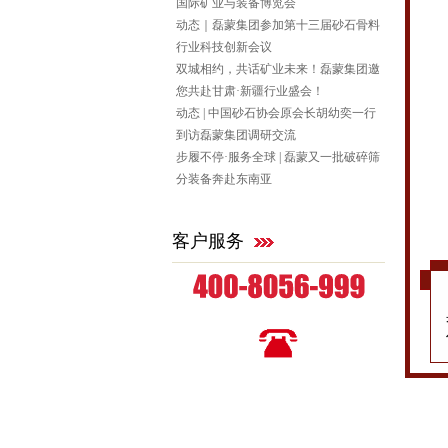
国际矿业与装备博览会
动态｜磊蒙集团参加第十三届砂石骨料
行业科技创新会议
双城相约，共话矿业未来！磊蒙集团邀
您共赴甘肃·新疆行业盛会！
动态 | 中国砂石协会原会长胡幼奕一行
到访磊蒙集团调研交流
步履不停·服务全球 | 磊蒙又一批破碎筛
分装备奔赴东南亚
客户服务
全国统一咨询热线