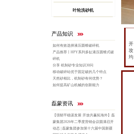
叶轮洗砂机
产品知识
如何有效选择液压圆锥破碎机
产品推荐丨HPY系列多缸液压圆锥式破
均
碎机
分享·机制砂专业知识30问
移动破碎站优于固定破的几个特点
天然砂相比，机制砂有何优势？
如何提高矿山机械的创新能力
磊蒙资讯
【强韧平稳谋发展·开放共赢拓海外】磊
蒙集团2026年二季度营销会议圆满召开
动态 | 磊蒙集团参加第十六届中国新疆